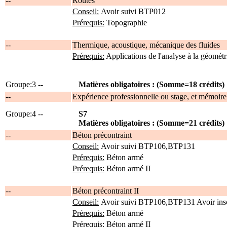
--
Routes
Conseil:
Avoir suivi BTP012
Prérequis:
Topographie
--
Thermique, acoustique, mécanique des fluides
Prérequis:
Applications de l'analyse à la géométrie
Groupe:3 --
Matières obligatoires : (Somme=18 crédits)
--
Expérience professionnelle ou stage, et mémoir
Groupe:4 --
S7
Matières obligatoires : (Somme=21 crédits)
--
Béton précontraint
Conseil:
Avoir suivi BTP106,BTP131
Prérequis:
Béton armé
Prérequis:
Béton armé II
--
Béton précontraint II
Conseil:
Avoir suivi BTP106,BTP131 Avoir insc
Prérequis:
Béton armé
Prérequis:
Béton armé II